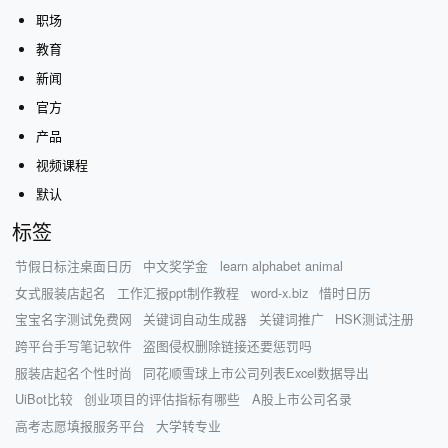
职场
教育
新闻
官方
产品
视频课程
默认
标签
节假日标注桌面日历
中文奖学金
learn alphabet animal
女式服装店起名
工作汇报ppt制作教程
word-x.biz
惜时日历
宝宝名字测试免费网
关键词自动生成器
关键词推广
HSK测试注册
跨平台手写笔记软件
盗图侵权删除链接还要惩罚吗
服装店起名个性时尚
同花顺雪球上市公司列表Excel数据导出
UiBot比较
创业项目的评估指标有哪些
A股上市公司名录
高考志愿填报服务平台
大学转专业