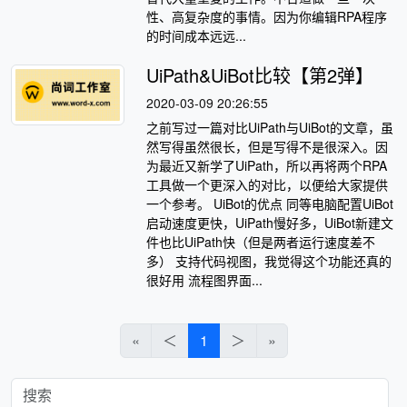
性、高复杂度的事情。因为你编辑RPA程序
的时间成本远远...
UiPath&UiBot比较【第2弹】
2020-03-09 20:26:55
之前写过一篇对比UiPath与UiBot的文章，虽
然写得虽然很长，但是写得不是很深入。因
为最近又新学了UiPath，所以再将两个RPA
工具做一个更深入的对比，以便给大家提供
一个参考。 UiBot的优点 同等电脑配置UiBot
启动速度更快，UiPath慢好多，UiBot新建文
件也比UiPath快（但是两者运行速度差不
多） 支持代码视图，我觉得这个功能还真的
很好用 流程图界面...
«
＜
1
＞
»