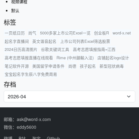
视频课程
默认
标签
一页纸日历
尚气
5000多家上市公司Excel一览
创业板R
word-x.net
起名字直播间
英文谐音起名
上市公司列表Excel筛选股票
2024日历高清图片
谷歌关键词工具
高考志愿填报指南=江西
高考志愿填报直播在线观看
Rime (中州韻輸入法)
店铺起名logo设计
笔记软件开源
美国留学申请条件
尚德
孩子起名
新型冠状病毒
宝宝起名字生辰八字免费周易
存档
邮箱：ask@word-x.com
微信：eddy5600
微博
B站
淘宝
Github