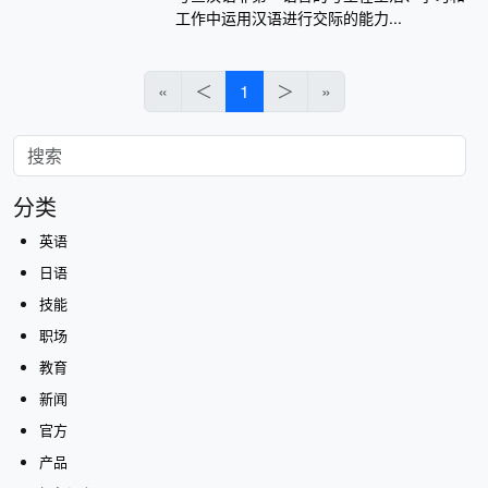
工作中运用汉语进行交际的能力...
«
＜
1
＞
»
分类
英语
日语
技能
职场
教育
新闻
官方
产品